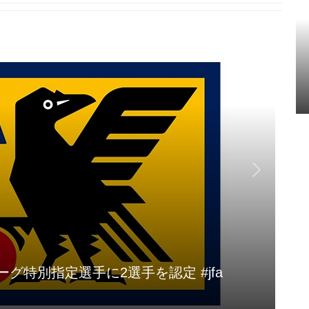
Ｊリーグ特別指定選手に2選手を認定 #jfa
ク
Aug