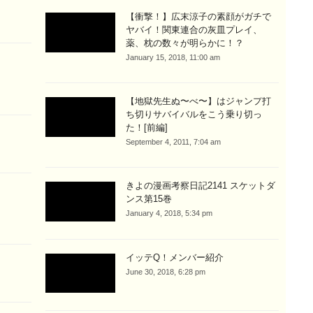
【衝撃！】広末涼子の素顔がガチで
ヤバイ！関東連合の灰皿プレイ、
薬、枕の数々が明らかに！？
January 15, 2018, 11:00 am
【地獄先生ぬ〜べ〜】はジャンプ打
ち切りサバイバルをこう乗り切っ
た！[前編]
September 4, 2011, 7:04 am
きよの漫画考察日記2141 スケットダ
ンス第15巻
January 4, 2018, 5:34 pm
イッテQ！メンバー紹介
！
June 30, 2018, 6:28 pm