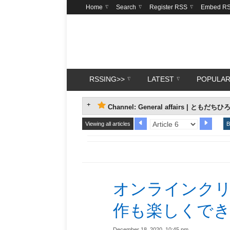
Home
Search
Register RSS
Embed R
RSSING>>
LATEST
POPULA
Channel: General affairs | とも
Viewing all articles
B
オンラインク
作も楽しくで
December 18, 2020, 10:45 pm