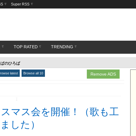
SS
Super RSS
R
TOP RATED
TRENDING
だちひろばのひろば
rowse latest
Browse all 10
Remove ADS
↧
リスマス会を開催！（歌も工
きました）