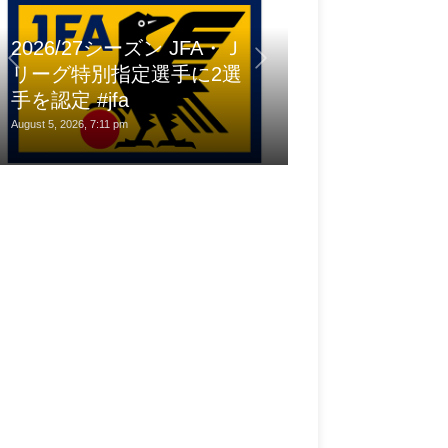
ザニア東京に
2026/27シーズン JFA・Ｊ
場」と夏限定
リーグ特別指定選手に2選
ィ登場｜東京
手を認定 #jfa
jp 旅行ガイド
August 5, 2026, 7:11 pm
August 5, 2026, 5:43 pm
夏休みの自由研究に！キッザニア東京に「化石発掘
ティビティ登場｜東京都｜トラベルjp 旅行ガイド
ust 5, 2026, 5:43 pm