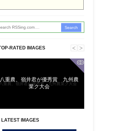
Search
˂
˃
TOP-RATED IMAGES
ↂ
【社会人軟式】北
八重農、嶺井君が優秀賞 九州農
の初戦突破で勢い
業ク大会
本軟式
LATEST IMAGES
夏休みの自由