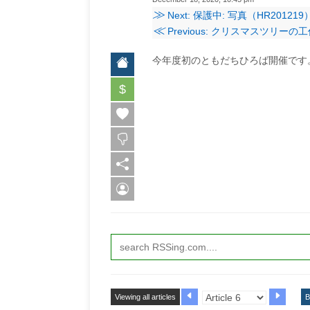
≫
Next: 保護中: 写真（HR201219
≪
Previous: クリスマスツリー
今年度初のともだちひろば開催です
$
Viewing all articles
B