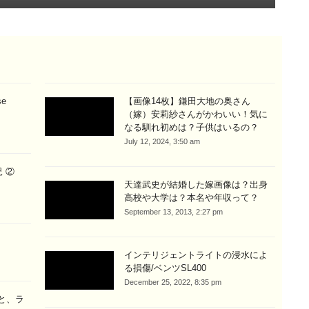
se
【画像14枚】鎌田大地の奥さん
（嫁）安莉紗さんがかわいい！気に
なる馴れ初めは？子供はいるの？
July 12, 2024, 3:50 am
 ②
天達武史が結婚した嫁画像は？出身
高校や大学は？本名や年収って？
September 13, 2013, 2:27 pm
インテリジェントライトの浸水によ
る損傷/ベンツSL400
December 25, 2022, 8:35 pm
と、ラ