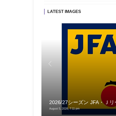
LATEST IMAGES
2026/27シーズン JFA・
August 5, 2026, 7:11 pm